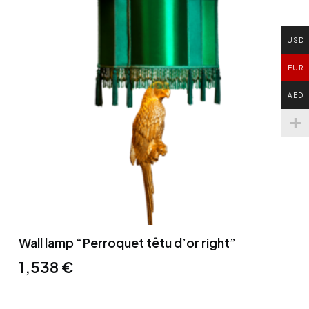
USD
EUR
AED
Wall lamp “Perroquet têtu d’or right”
1,538
€